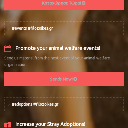
Καταχώρησε Τώρα!
#events #filozoikes.gr
Promote your animal welfare events!
Send us material from the next event of your animal welfare
organization.
Sends Now!
#adoptions #filozoikes.gr
Increase your Stray Adoptions!