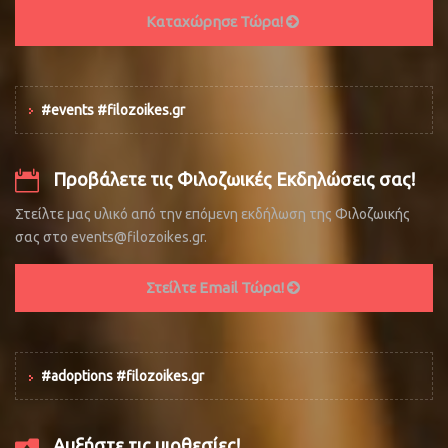
Καταχώρησε Τώρα!
#events #filozoikes.gr
Προβάλετε τις Φιλοζωικές Εκδηλώσεις σας!
Στείλτε μας υλικό από την επόμενη εκδήλωση της Φιλοζωικής
σας στο events@filozoikes.gr.
Στείλτε Email Τώρα!
#adoptions #filozoikes.gr
Αυξήστε τις υιοθεσίες!