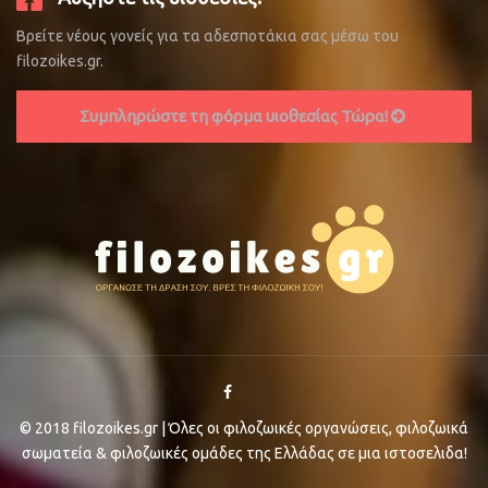
Βρείτε νέους γονείς για τα αδεσποτάκια σας μέσω του
filozoikes.gr.
Συμπληρώστε τη φόρμα υιοθεσίας Τώρα!
© 2018 filozoikes.gr | Όλες οι φιλοζωικές οργανώσεις, φιλοζωικά
σωματεία & φιλοζωικές ομάδες της Ελλάδας σε μια ιστοσελιδα!