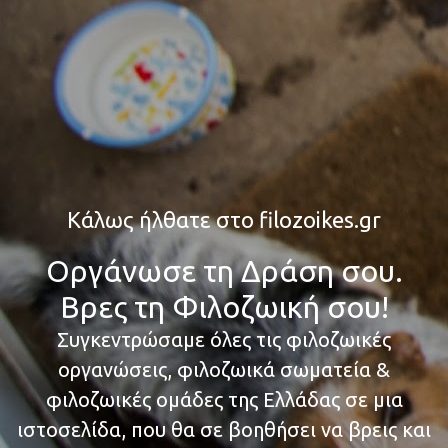
Κάλως ήλθατε στο filozoikes.gr
Οργάνωσε τη Δράση σου.
Βρες τη Φιλοζωική σου!
Συγκεντρώσαμε όλες τις φιλοζωικές
οργανώσεις, φιλοζωικά σωματεία &
φιλοζωικές ομάδες της Ελλάδας σε μια
ιστοσελίδα, που θα σε βοηθήσει να βρεις και