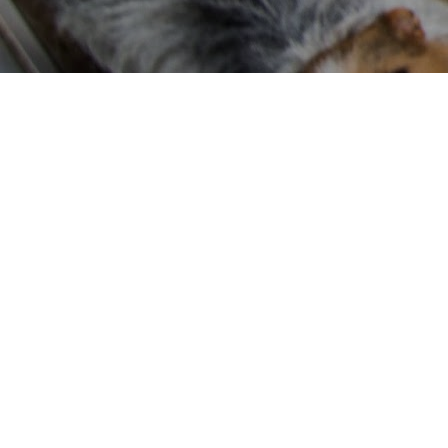
filozoikes.gr
Όλες οι περιοχές
Αναζητείστε ανά Περιφέρεια
Δυτική Ελλάδα
1
Καταχωρήσεις