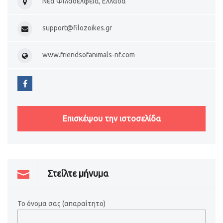
Νέα Φιλαδέλφεια, Ελλάδα
support@filozoikes.gr
www.friendsofanimals-nf.com
Επισκέψου την ιστοσελίδα
Στείλτε μήνυμα
Το όνομα σας (απαραίτητο)