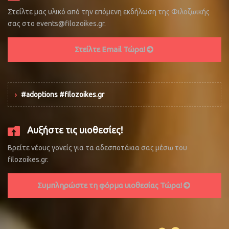
Στείλτε μας υλικό από την επόμενη εκδήλωση της Φιλοζωικής
σας στο events@filozoikes.gr.
Στείλτε Email Τώρα!
#adoptions #filozoikes.gr
Αυξήστε τις υιοθεσίες!
Βρείτε νέους γονείς για τα αδεσποτάκια σας μέσω του
filozoikes.gr.
Συμπληρώστε τη φόρμα υιοθεσίας Τώρα!