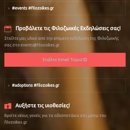
#events #filozoikes.gr
Προβάλετε τις Φιλοζωικές Εκδηλώσεις σας!
Στείλτε μας υλικό από την επόμενη εκδήλωση της Φιλοζωικής
σας στο events@filozoikes.gr.
Στείλτε Email Τώρα!
#adoptions #filozoikes.gr
Αυξήστε τις υιοθεσίες!
Βρείτε νέους γονείς για τα αδεσποτάκια σας μέσω του
filozoikes.gr.