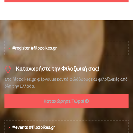
#register #filozoikes.gr
Καταχωρήστε την Φιλοζωική σας!
Στο filozoikes.gr, φέρνουμε κοντά φιλόζωους και φιλοζωικές από
όλη την Ελλάδα.
Καταχώρησε Τώρα!
#events #filozoikes.gr