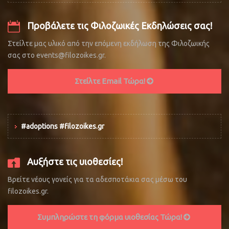
Προβάλετε τις Φιλοζωικές Εκδηλώσεις σας!
Στείλτε μας υλικό από την επόμενη εκδήλωση της Φιλοζωικής
σας στο events@filozoikes.gr.
Στείλτε Email Τώρα!
#adoptions #filozoikes.gr
Αυξήστε τις υιοθεσίες!
Βρείτε νέους γονείς για τα αδεσποτάκια σας μέσω του
filozoikes.gr.
Συμπληρώστε τη φόρμα υιοθεσίας Τώρα!