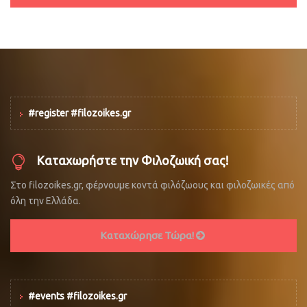
#register #filozoikes.gr
Καταχωρήστε την Φιλοζωική σας!
Στο filozoikes.gr, φέρνουμε κοντά φιλόζωους και φιλοζωικές από
όλη την Ελλάδα.
Καταχώρησε Τώρα!
#events #filozoikes.gr