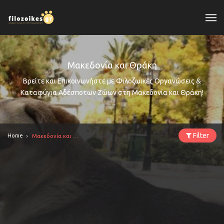
Μακεδονία και Θράκη
Βρείτε και Επικοινωνήστε με Φιλοζωικές Οργανώσεις &
Καταφύγια Αδέσποτων Ζώων στη Μακεδονία και Θράκη!
Filter
Home
Μακεδονία και Θράκη