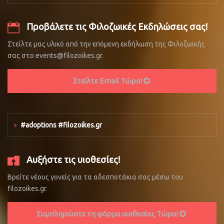
Προβάλετε τις Φιλοζωικές Εκδηλώσεις σας!
Στείλτε μας υλικό από την επόμενη εκδήλωση της Φιλοζωικής
σας στο events@filozoikes.gr.
Στείλτε Email Τώρα!
#adoptions #filozoikes.gr
Αυξήστε τις υιοθεσίες!
Βρείτε νέους γονείς για τα αδεσποτάκια σας μέσω του
filozoikes.gr.
Συμπληρώστε τη φόρμα υιοθεσίας Τώρα!