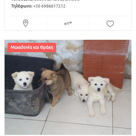
Τηλέφωνο:
+30 6986617212
Μακεδονία και Θράκη