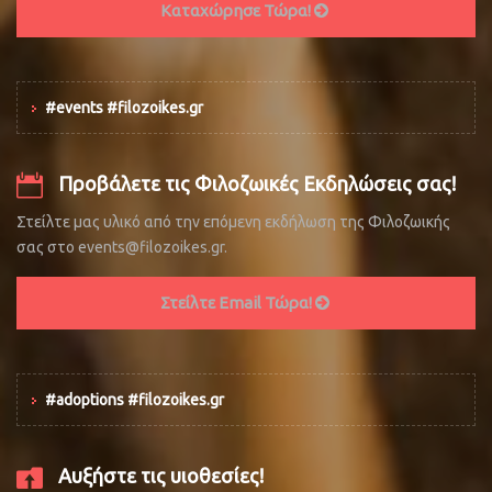
Καταχώρησε Τώρα!
#events #filozoikes.gr
Προβάλετε τις Φιλοζωικές Εκδηλώσεις σας!
Στείλτε μας υλικό από την επόμενη εκδήλωση της Φιλοζωικής
σας στο events@filozoikes.gr.
Στείλτε Email Τώρα!
#adoptions #filozoikes.gr
Αυξήστε τις υιοθεσίες!