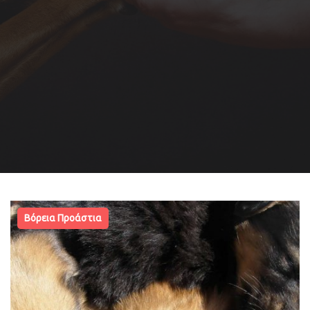
Βόρεια Προάστια