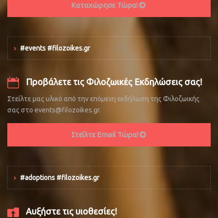
Καταχώρησε Τώρα!
#events #filozoikes.gr
Προβάλετε τις Φιλοζωικές Εκδηλώσεις σας!
Στείλτε μας υλικό από την επόμενη εκδήλωση της Φιλοζωικής
σας στο events@filozoikes.gr.
Στείλτε Email Τώρα!
#adoptions #filozoikes.gr
Αυξήστε τις υιοθεσίες!