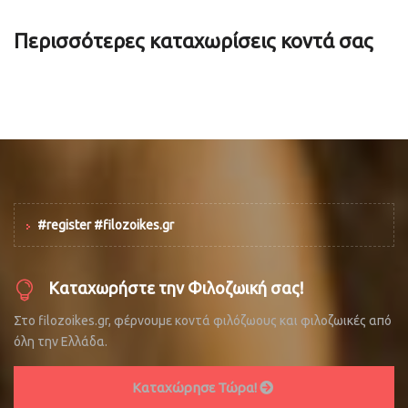
Περισσότερες καταχωρίσεις κοντά σας
#register #filozoikes.gr
Καταχωρήστε την Φιλοζωική σας!
Στο filozoikes.gr, φέρνουμε κοντά φιλόζωους και φιλοζωικές από
όλη την Ελλάδα.
Καταχώρησε Τώρα!