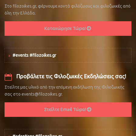
Στο filozoikes.gr, φέρνουμε κοντά φιλόζωους και φιλοζωικές από
όλη την Ελλάδα.
Καταχώρησε Τώρα!
#events #filozoikes.gr
Προβάλετε τις Φιλοζωικές Εκδηλώσεις σας!
Στείλτε μας υλικό από την επόμενη εκδήλωση της Φιλοζωικής
σας στο events@filozoikes.gr.
Στείλτε Email Τώρα!