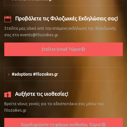
Προβάλετε τις Φιλοζωικές Εκδηλώσεις σας!
Στείλτε μας υλικό από την επόμενη εκδήλωση της Φιλοζωικής
σας στο events@filozoikes.gr.
Στείλτε Email Τώρα!
#adoptions #filozoikes.gr
Αυξήστε τις υιοθεσίες!
Βρείτε νέους γονείς για τα αδεσποτάκια σας μέσω του
filozoikes.gr.
Συμπληρώστε τη φόρμα υιοθεσίας Τώρα!