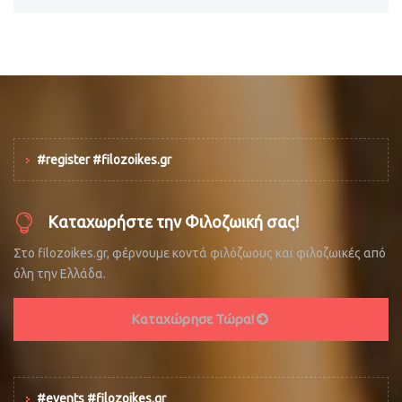
#register #filozoikes.gr
Καταχωρήστε την Φιλοζωική σας!
Στο filozoikes.gr, φέρνουμε κοντά φιλόζωους και φιλοζωικές από
όλη την Ελλάδα.
Καταχώρησε Τώρα!
#events #filozoikes.gr