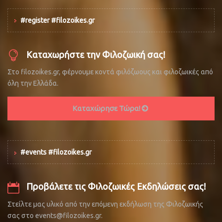
#register #filozoikes.gr
Καταχωρήστε την Φιλοζωική σας!
Στο filozoikes.gr, φέρνουμε κοντά φιλόζωους και φιλοζωικές από
όλη την Ελλάδα.
Καταχώρησε Τώρα!
#events #filozoikes.gr
Προβάλετε τις Φιλοζωικές Εκδηλώσεις σας!
Στείλτε μας υλικό από την επόμενη εκδήλωση της Φιλοζωικής
σας στο events@filozoikes.gr.