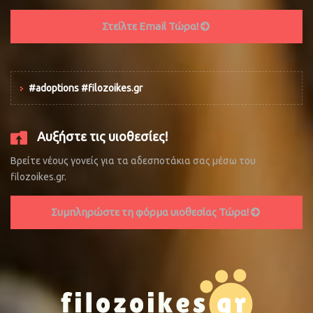
Στείλτε Email Τώρα!
#adoptions #filozoikes.gr
Αυξήστε τις υιοθεσίες!
Βρείτε νέους γονείς για τα αδεσποτάκια σας μέσω του
filozoikes.gr.
Συμπληρώστε τη φόρμα υιοθεσίας Τώρα!