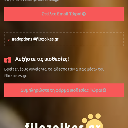
Στείλτε Email Τώρα!
#adoptions #filozoikes.gr
Αυξήστε τις υιοθεσίες!
Βρείτε νέους γονείς για τα αδεσποτάκια σας μέσω του
filozoikes.gr.
Συμπληρώστε τη φόρμα υιοθεσίας Τώρα!