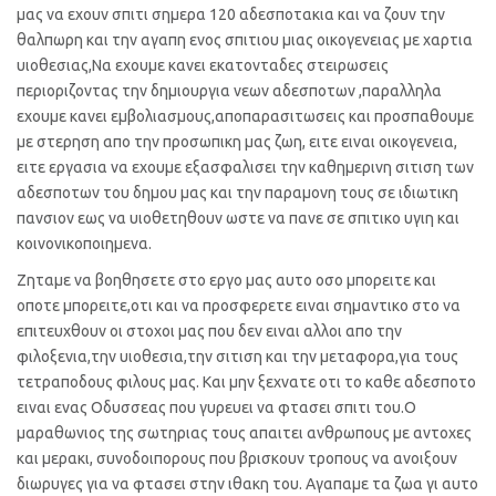
μας να εχουν σπιτι σημερα 120 αδεσποτακια και να ζουν την
θαλπωρη και την αγαπη ενος σπιτιου μιας οικογενειας με χαρτια
υιοθεσιας,Να εχουμε κανει εκατονταδες στειρωσεις
περιοριζοντας την δημιουργια νεων αδεσποτων ,παραλληλα
εχουμε κανει εμβολιασμους,αποπαρασιτωσεις και προσπαθουμε
με στερηση απο την προσωπικη μας ζωη, ειτε ειναι οικογενεια,
ειτε εργασια να εχουμε εξασφαλισει την καθημερινη σιτιση των
αδεσποτων του δημου μας και την παραμονη τους σε ιδιωτικη
πανσιον εως να υιοθετηθουν ωστε να πανε σε σπιτικο υγιη και
κοινονικοποιημενα.
Ζηταμε να βοηθησετε στο εργο μας αυτο οσο μπορειτε και
οποτε μπορειτε,οτι και να προσφερετε ειναι σημαντικο στο να
επιτευχθουν οι στοχοι μας που δεν ειναι αλλοι απο την
φιλοξενια,την υιοθεσια,την σιτιση και την μεταφορα,για τους
τετραποδους φιλους μας. Και μην ξεχνατε οτι το καθε αδεσποτο
ειναι ενας Οδυσσεας που γυρευει να φτασει σπιτι του.Ο
μαραθωνιος της σωτηριας τους απαιτει ανθρωπους με αντοχες
και μερακι, συνοδοιπορους που βρισκουν τροπους να ανοιξουν
διωρυγες για να φτασει στην ιθακη του. Αγαπαμε τα ζωα γι αυτο