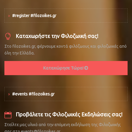
#register #filozoikes.gr
Καταχωρήστε την Φιλοζωική σας!
Στο filozoikes.gr, φέρνουμε κοντά φιλόζωους και φιλοζωικές από
όλη την Ελλάδα.
Καταχώρησε Τώρα!
#events #filozoikes.gr
Προβάλετε τις Φιλοζωικές Εκδηλώσεις σας!
Στείλτε μας υλικό από την επόμενη εκδήλωση της Φιλοζωικής
σας στο events@filozoikes.gr.