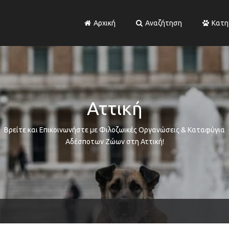
Αρχική
Αναζήτηση
Κατη
Αττική
Βρείτε και Επικοινωνήστε με Φιλοζωικές Οργανώσεις & Καταφύγια
Αδέσποτων Ζώων στη Αττική!